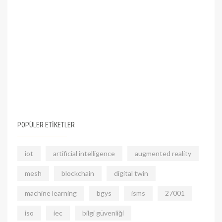
POPÜLER ETİKETLER
iot
artificial intelligence
augmented reality
mesh
blockchain
digital twin
machine learning
bgys
isms
27001
iso
iec
bilgi güvenliği