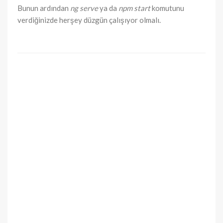
Bunun ardından
ng serve
ya da
npm start
komutunu
verdiğinizde herşey düzgün çalışıyor olmalı.