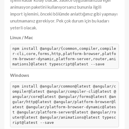
işlemi kadar kolay olacak. Sadece uygulamanızda eğer
animasyon paketini kullanıyorsanız bununla ilgili
import işlemini, önceki bölümde anlattığımız gibi yapmayı
unutmamanız gerekiyor. Pek çok durum için bu kadarı
yeterli olacak.
Linux / Mac
npm install @angular/{common,compiler,compile
r-cli,core,forms,http,platform-browser,platfo
rm-browser-dynamic,platform-server,router,ani
mations}@latest typescript@latest --save 
Windows
npm install @angular/common@latest @angular/c
ompiler@latest @angular/compiler-cli@latest @
angular/core@latest @angular/forms@latest @an
gular/http@latest @angular/platform-browser@l
atest @angular/platform-browser-dynamic@lates
t @angular/platform-server@latest @angular/ro
uter@latest @angular/animations@latest typesc
ript@latest --save