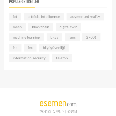
POPÜLER ETİKETLER
iot
artificial intelligence
augmented reality
mesh
blockchain
digital twin
machine learning
bgys
isms
27001
iso
iec
bilgi güvenliği
information security
telefon
esemen
.com
TEKNOLOJİ | GÜVENLİK | YÖNETİM