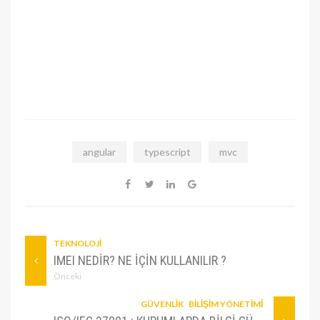
angular
typescript
mvc
TEKNOLOJI
IMEI NEDIR? NE IÇIN KULLANILIR ?
Önceki
GÜVENLIK
BILIŞIM YÖNETIMI