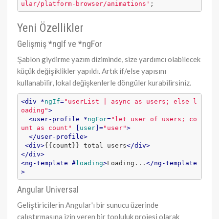
ular/platform-browser/animations'
;
Yeni Özellikler
Gelişmiş *ngIf ve *ngFor
Şablon giydirme yazım diziminde, size yardımcı olabilecek
küçük değişiklikler yapıldı. Artık if/else yapısını
kullanabilir, lokal değişkenlerle döngüler kurabilirsiniz.
<
div
 *
ngIf
=
"userList | async as users; else l
oading"
>
<
user-profile
 *
ngFor
=
"let user of users; co
unt as count"
 [
user
]=
"user"
>
</
user-profile
>
<
div
>
{{count}} total users
</
div
>
</
div
>
<
ng-template
 #
loading
>
Loading...
</
ng-template
>
Angular Universal
Geliştiricilerin Angular'ı bir sunucu üzerinde
çalıştırmasına izin veren bir topluluk projesi olarak