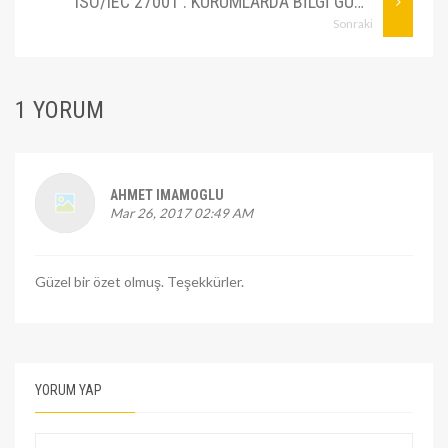
ISO/IEC 27001 : KURUMLARDA BILGI GÜVENLIĞI YÖNETIM SISTEMI
Sonraki
1 YORUM
AHMET IMAMOGLU
Mar 26, 2017 02:49 AM
Güzel bir özet olmuş. Teşekkürler.
YORUM YAP