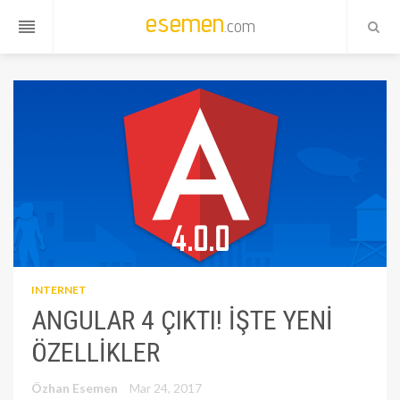
esemen
.com
reorder
INTERNET
ANGULAR 4 ÇIKTI! İŞTE YENI
ÖZELLIKLER
Özhan Esemen
Mar 24, 2017