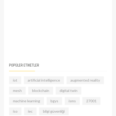
POPÜLER ETİKETLER
iot
artificial intelligence
augmented reality
mesh
blockchain
digital twin
machine learning
bgys
isms
27001
iso
iec
bilgi güvenliği