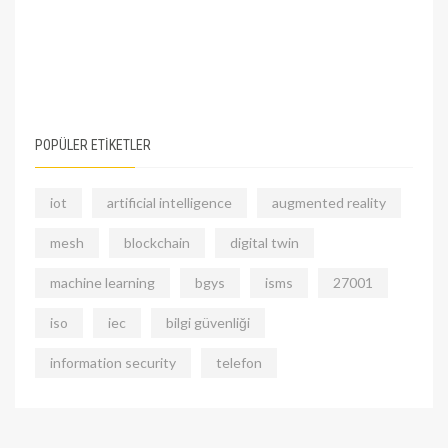
POPÜLER ETİKETLER
iot
artificial intelligence
augmented reality
mesh
blockchain
digital twin
machine learning
bgys
isms
27001
iso
iec
bilgi güvenliği
information security
telefon