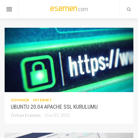
esemen
.com
reorder
GÜVENLIK
INTERNET
UBUNTU 20.04 APACHE SSL KURULUMU
Özhan Esemen
Oca 23, 2021