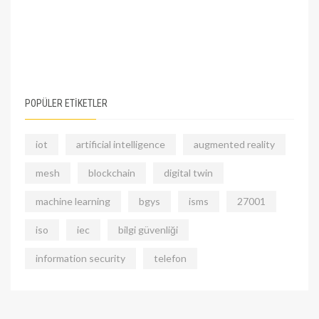
POPÜLER ETİKETLER
iot
artificial intelligence
augmented reality
mesh
blockchain
digital twin
machine learning
bgys
isms
27001
iso
iec
bilgi güvenliği
information security
telefon