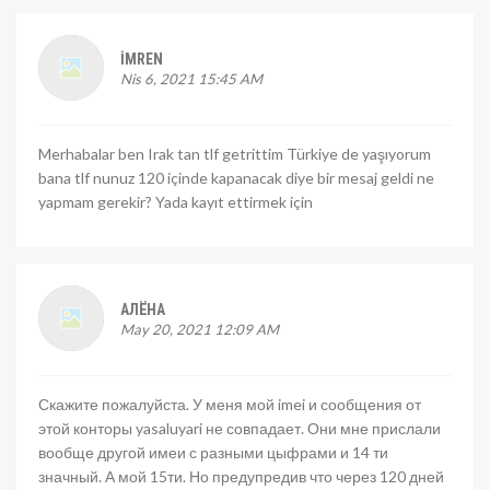
İMREN
Nis 6, 2021 15:45 AM
Merhabalar ben Irak tan tlf getrittim Türkiye de yaşıyorum
bana tlf nunuz 120 içinde kapanacak diye bir mesaj geldi ne
yapmam gerekir? Yada kayıt ettirmek için
АЛЁНА
May 20, 2021 12:09 AM
Скажите пожалуйста. У меня мой imei и сообщения от
этой конторы yasaluyari не совпадает. Они мне прислали
вообще другой имеи с разными цыфрами и 14 ти
значный. А мой 15ти. Но предупредив что через 120 дней