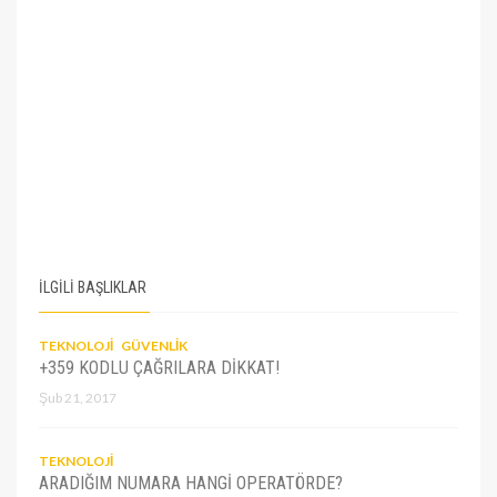
İLGİLİ BAŞLIKLAR
TEKNOLOJI
GÜVENLIK
+359 KODLU ÇAĞRILARA DIKKAT!
Şub 21, 2017
TEKNOLOJI
ARADIĞIM NUMARA HANGI OPERATÖRDE?