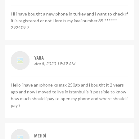
Hi i have bought a new phone in turkey and i want to check if
it is registered or not Here is my imei number 35 ******
292409 7
YARA
Ara 8, 2020 19:39 AM
Hello i have an iphone xs max 250gb and i bought it 2 years
ago and now i moved to live in istanbul is it possible to know
how much should i pay to open my phone and where should i
pay ?
MEHDI