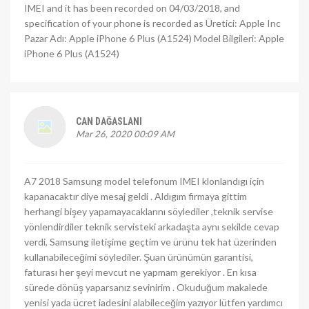
IMEI and it has been recorded on 04/03/2018, and
specification of your phone is recorded as Üretici: Apple Inc
Pazar Adı: Apple iPhone 6 Plus (A1524) Model Bilgileri: Apple
iPhone 6 Plus (A1524)
CAN DAĞASLANI
Mar 26, 2020 00:09 AM
A7 2018 Samsung model telefonum IMEI klonlandıgı için
kapanacaktır diye mesaj geldi . Aldıgım firmaya gittim
herhangi bişey yapamayacaklarını söylediler ,teknik servise
yönlendirdiler teknik servisteki arkadaşta aynı sekilde cevap
verdi, Samsung iletişime geçtim ve ürünu tek hat üzerinden
kullanabileceğimi söylediler. Şuan ürünümün garantisi,
faturası her şeyi mevcut ne yapmam gerekiyor . En kısa
sürede dönüş yaparsanız sevinirim . Okuduğum makalede
yenisi yada ücret iadesini alabileceğim yazıyor lütfen yardımcı