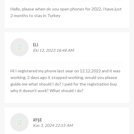
Hello, please when do you open phones for 2022, i have just
2 months to stay in Turkey
ELI
Eki 12, 2023 18:48 AM
Hi I registered my phone last year on 12.12.2022 and it was
working, 2 days ago it stopped working, would you please
guide me what should I do? I paid for the registration buy
why it doesn't work? What should I do?
AYŞE
Kas 3, 2024 22:55 AM