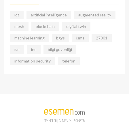
iot
artificial intelligence
augmented reality
mesh
blockchain
digital twin
machine learning
bgys
isms
27001
iso
iec
bilgi güvenliği
information security
telefon
esemen
.com
TEKNOLOJİ | GÜVENLİK | YÖNETİM