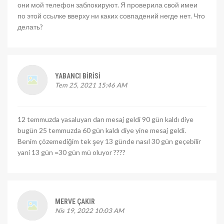
они мой телефон заблокируют. Я проверила свой имеи
по этой ссылке вверху ни каких совпадений негде нет. Что
делать?
YABANCI BIRISI
Tem 25, 2021 15:46 AM
12 temmuzda yasaluyarı dan mesaj geldi 90 gün kaldı diye
bugün 25 temmuzda 60 gün kaldı diye yine mesaj geldi.
Benim çözemediğim tek şey 13 günde nasıl 30 gün geçebilir
yani 13 gün =30 gün mü oluyor ????
MERVE ÇAKIR
Nis 19, 2022 10:03 AM