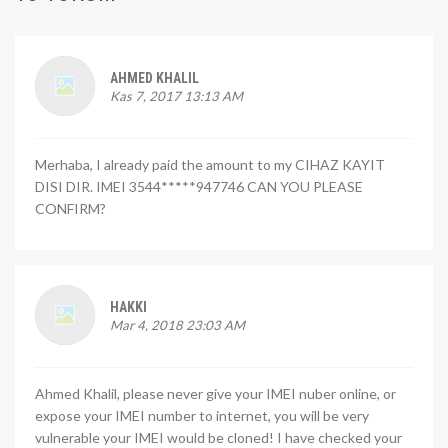
AHMED KHALIL
Kas 7, 2017 13:13 AM
Merhaba, I already paid the amount to my CIHAZ KAYIT
DISI DIR. IMEI 3544*****947746 CAN YOU PLEASE
CONFIRM?
HAKKI
Mar 4, 2018 23:03 AM
Ahmed Khalil, please never give your IMEI nuber online, or
expose your IMEI number to internet, you will be very
vulnerable your IMEI would be cloned! I have checked your