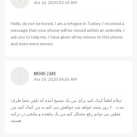
Ara 16, 2020 03:18 AM
Hello, do not be bored. I am a refugee in Turkey. I received a
message that your phone will be closed within an umbrella. I
ask you to help me. I have given all my money to this phone
and even more money.
MEHDI ZARE
Ara 16, 2020 04:56 AM
سلام لطفاً کمک کنید برای من یک مسیج آمده که تلفن شما ظرف
مدت ۶۰ روز بسته خواهد شد خواهش می کنم به من کمک کنید من
چطور می توانم رفع مشکل کنم من یک پناهنده و ملتجی در ترکیه
هستند