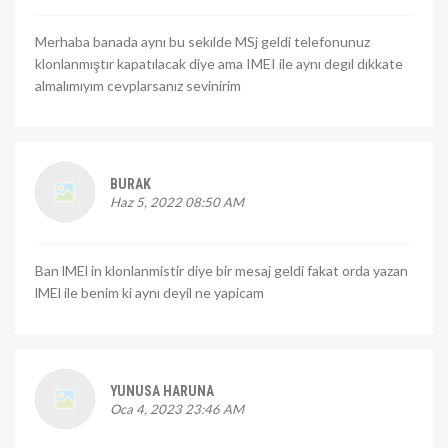
Merhaba banada aynı bu sekılde MSj geldi telefonunuz
klonlanmıştır kapatılacak diye ama IMEI ile aynı degıl dıkkate
almalımıyım cevplarsanız sevinirim
BURAK
Haz 5, 2022 08:50 AM
Ban lMEl in klonlanmistir diye bir mesaj geldi fakat orda yazan
lMEl ile benim ki aynı deyil ne yapicam
YUNUSA HARUNA
Oca 4, 2023 23:46 AM