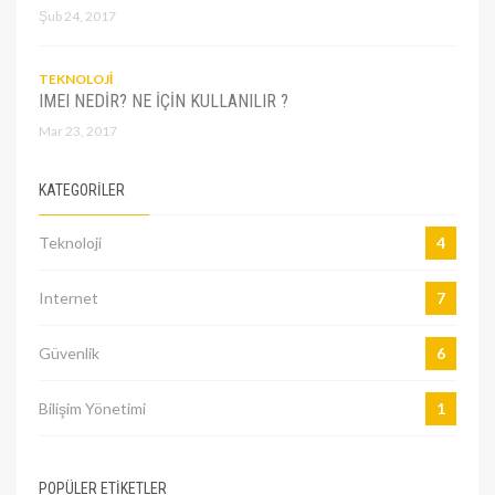
Şub 24, 2017
TEKNOLOJI
IMEI NEDIR? NE IÇIN KULLANILIR ?
Mar 23, 2017
KATEGORILER
Teknoloji
4
Internet
7
Güvenlik
6
Bilişim Yönetimi
1
POPÜLER ETİKETLER