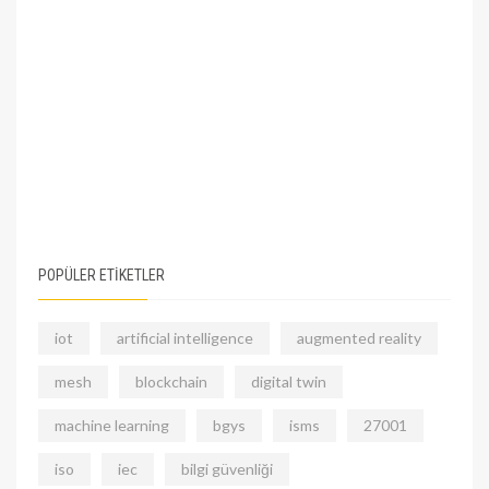
POPÜLER ETİKETLER
iot
artificial intelligence
augmented reality
mesh
blockchain
digital twin
machine learning
bgys
isms
27001
iso
iec
bilgi güvenliği