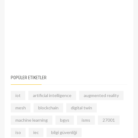
POPÜLER ETİKETLER
iot
artificial intelligence
augmented reality
mesh
blockchain
digital twin
machine learning
bgys
isms
27001
iso
iec
bilgi güvenliği