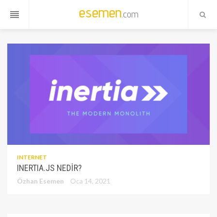
esemen
.com
reorder
INTERNET
INERTIA.JS NEDIR?
Özhan Esemen
Oca 14, 2021