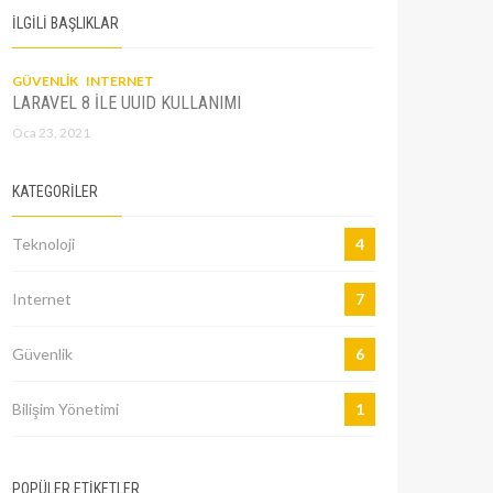
İLGİLİ BAŞLIKLAR
GÜVENLIK
INTERNET
LARAVEL 8 ILE UUID KULLANIMI
Oca 23, 2021
KATEGORILER
Teknoloji
4
Internet
7
Güvenlik
6
Bilişim Yönetimi
1
POPÜLER ETİKETLER