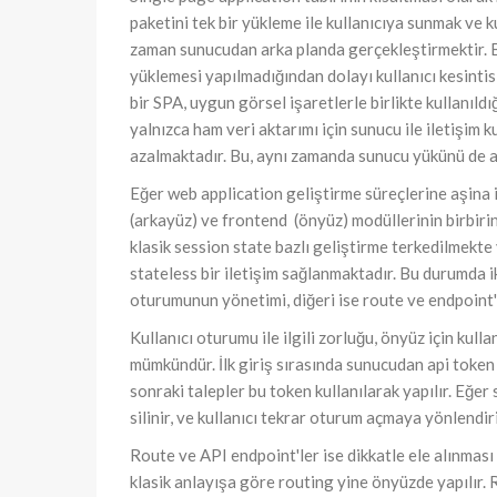
paketini tek bir yükleme ile kullanıcıya sunmak ve k
zaman sunucudan arka planda gerçekleştirmektir. Bu
yüklemesi yapılmadığından dolayı kullanıcı kesinti
bir SPA, uygun görsel işaretlerle birlikte kullanıldı
yalnızca ham veri aktarımı için sunucu ile iletişim
azalmaktadır. Bu, aynı zamanda sunucu yükünü de az
Eğer web application geliştirme süreçlerine aşina
(arkayüz) ve frontend (önyüz) modüllerinin birbirin
klasik session state bazlı geliştirme terkedilmekte
stateless bir iletişim sağlanmaktadır. Bu durumda ik
oturumunun yönetimi, diğeri ise route ve endpoint'l
Kullanıcı oturumu ile ilgili zorluğu, önyüz için kul
mümkündür. İlk giriş sırasında sunucudan api token 
sonraki talepler bu token kullanılarak yapılır. Eğer
silinir, ve kullanıcı tekrar oturum açmaya yönlendiril
Route ve API endpoint'ler ise dikkatle ele alınmas
klasik anlayışa göre routing yine önyüzde yapılır. R