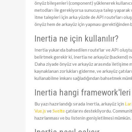
önyüz bileşenleri (component) yüklenerek kullanıcı
metodları ile gerekiyorsa sunucuya talep yaparak v
itme talepleri için arka yüzde de API route'ları olu
önyüz hem de arkayüz için yapması gerektiğinden b
Inertia ne için kullanılır?
Inertia yukarıda bahsedilen route'lar ve API oluştu
belirtmek gerekir ki, Inertia ne arkayüz (backend) n
Daha ziyade önyüz ve arkayüz arasında iletişime 
kaynaklanan zorlukları giderme, ve arkayüz çatılar
kullanabilme imkanı sağladığından bahsetmek müm
Inertia hangi framework'leri
Bu yazı hazırlandığı sırada Inertia, arkayüz için
Lar
Vue.js
ve
Svelte
çatılarını destekliyordu. Communit
hazırlanması ve bu listenin genişletilmesi mümkün.