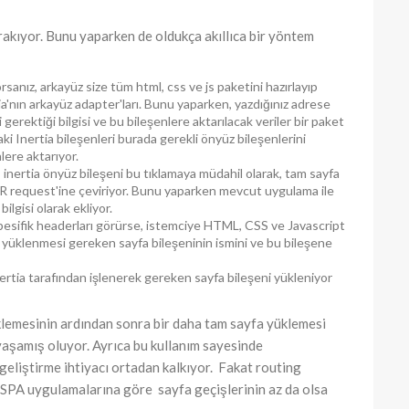
rakıyor. Bunu yaparken de oldukça akıllıca bir yöntem
sanız, arkayüz size tüm html, css ve js paketini hazırlayıp
a'nın arkayüz adapter'ları. Bunu yaparken, yazdığınız adrese
gerektiği bilgisi ve bu bileşenlere aktarılacak veriler bir paket
ki Inertia bileşenleri burada gerekli önyüz bileşenlerini
lere aktarıyor.
z, inertia önyüz bileşeni bu tıklamaya müdahil olarak, tam sayfa
XHR request'ine çeviriyor. Bunu yaparken mevcut uygulama ile
bilgisi olarak ekliyor.
pesifik headerları görürse, istemciye HTML, CSS ve Javascript
yüklenmesi gereken sayfa bileşeninin ismini ve bu bileşene
nertia tarafından işlenerek gereken sayfa bileşeni yükleniyor
üklemesinin ardından sonra bir daha tam sayfa yüklemesi
şamış oluyor. Ayrıca bu kullanım sayesinde
eliştirme ihtiyacı ortadan kalkıyor. Fakat routing
 SPA uygulamalarına göre sayfa geçişlerinin az da olsa