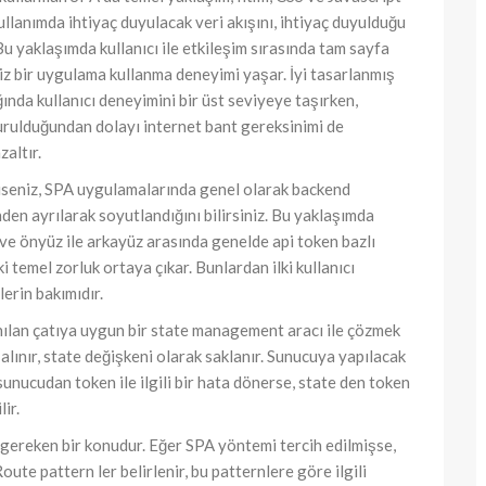
ullanımda ihtiyaç duyulacak veri akışını, ihtiyaç duyulduğu
 yaklaşımda kullanıcı ile etkileşim sırasında tam sayfa
siz bir uygulama kullanma deneyimi yaşar. İyi tasarlanmış
ğında kullanıcı deneyimini bir üst seviyeye taşırken,
 kurulduğundan dolayı internet bant gereksinimi de
altır.
 iseniz, SPA uygulamalarında genel olarak backend
den ayrılarak soyutlandığını bilirsiniz. Bu yaklaşımda
 ve önyüz ile arkayüz arasında genelde api token bazlı
i temel zorluk ortaya çıkar. Bunlardan ilki kullanıcı
erin bakımıdır.
lanılan çatıya uygun bir state management aracı ile çözmek
alınır, state değişkeni olarak saklanır. Sunucuya yapılacak
 sunucudan token ile ilgili bir hata dönerse, state den token
ir.
ı gereken bir konudur. Eğer SPA yöntemi tercih edilmişse,
oute pattern ler belirlenir, bu patternlere göre ilgili