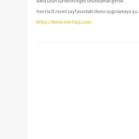
daha uzun sürebileceğini unutmamak gerek.
InertiaJS resmi sayfasındaki demo uygulamaya şu a
https://demo.inertiajs.com/