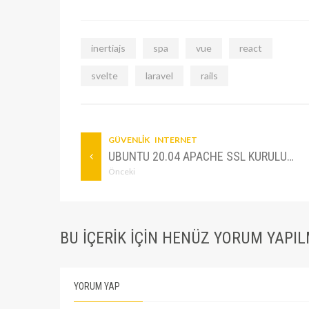
inertiajs
spa
vue
react
svelte
laravel
rails
GÜVENLIK
INTERNET
UBUNTU 20.04 APACHE SSL KURULUMU
Önceki
BU IÇERIK IÇIN HENÜZ YORUM YAPI
YORUM YAP