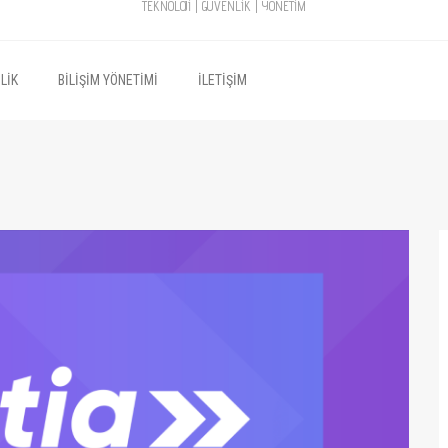
TEKNOLOJİ | GÜVENLİK | YÖNETİM
LIK
BILIŞIM YÖNETIMI
İLETIŞIM