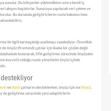
ya sunulur. Bu bileşenler yüklendikten sonra kendi iç
eri akışını başlatırlar. Sunucuya yapılacak veri çekme ve
şturulur. Bu durumda geliştiricilerin route bakımını hem
ahsedebiliriz.
rma ile ilgili karmaşıklığı azaltmayı vaadediyor. Öncelikle
e de önyüz (frontend) çatılar için ikame bir çözüm değil.
müdahalede bulunarak, SPA geliştirme sürecinde önyüzden
ının kuvvetli olduğu route yönetimini önyüz içinde
kün.
 destekliyor
avel
ve
Rails
çatılarını desteklerken, önyüz için ise
React
,
y ile geliştirme sürecinde yeni adaptörlerin