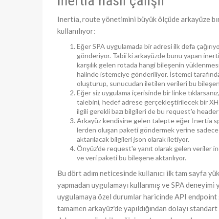
Inertia nasıl çalışır
Inertia, route yönetimini büyük ölçüde arkayüze bı
kullanılıyor:
Eğer SPA uygulamada bir adresi ilk defa çağırıyor
gönderiyor. Tabii ki arkayüzde bunu yapan inerti
karşılık gelen rotada hangi bileşenin yüklenmesi 
halinde istemciye gönderiliyor. İstemci tarafında
oluşturup, sunucudan iletilen verileri bu bileşen
Eğer siz uygulama içerisinde bir linke tıklarsanı
talebini, hedef adrese gerçekleştirilecek bir 
ilgili gerekli bazı bilgileri de bu request'e header 
Arkayüz kendisine gelen talepte eğer Inertia s
lerden oluşan paketi göndermek yerine sadece 
aktarılacak bilgileri json olarak iletiyor.
Önyüz'de request'e yanıt olarak gelen veriler i
ve veri paketi bu bileşene aktarılıyor.
Bu dört adım neticesinde kullanıcı ilk tam sayfa y
yapmadan uygulamayı kullanmış ve SPA deneyimi ya
uygulamaya özel durumlar haricinde API endpoint g
tamamen arkayüz'de yapıldığından dolayı standart