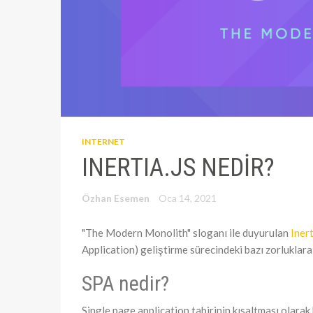
INTERNET
INERTIA.JS NEDIR?
Özhan Esemen
Oca 14, 2021
"The Modern Monolith" sloganı ile duyurulan
Inert
Application) geliştirme sürecindeki bazı zorluklara
SPA nedir?
Single page application tabirinin kısaltması olarak