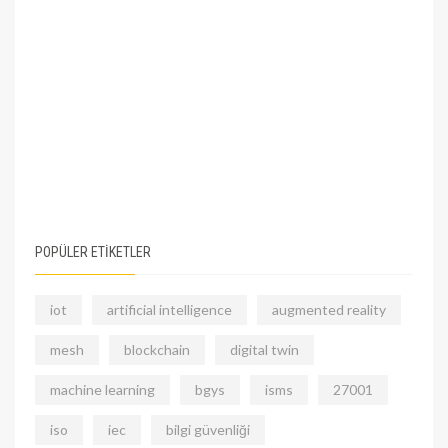
POPÜLER ETİKETLER
iot
artificial intelligence
augmented reality
mesh
blockchain
digital twin
machine learning
bgys
isms
27001
iso
iec
bilgi güvenliği