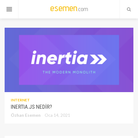
esemen
.com
reorder
INTERNET
INERTIA.JS NEDIR?
Özhan Esemen
Oca 14, 2021