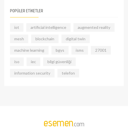
POPÜLER ETİKETLER
iot
artificial intelligence
augmented reality
mesh
blockchain
digital twin
machine learning
bgys
isms
27001
iso
iec
bilgi güvenliği
information security
telefon
esemen
.com