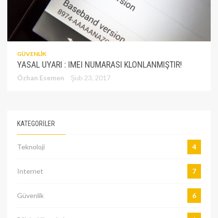
GÜVENLIK
YASAL UYARI : IMEI NUMARASI KLONLANMIŞTIR!
Özhan Esemen
Şub 23, 2017
KATEGORILER
Teknoloji
4
Internet
7
Güvenlik
6